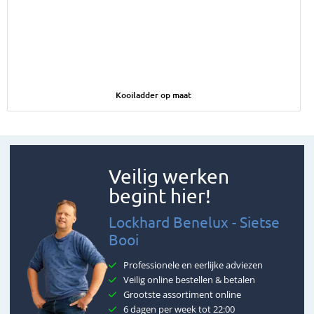
Afbeelding Kooiladder op maat
Kooiladder op maat
Veilig werken
begint hier!
Lockhard Benelux - Sietse
Booi
Professionele en eerlijke adviezen
Veilig online bestellen & betalen
Grootste assortiment online
6 dagen per week tot 22:00