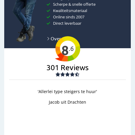
Scherpe & snelle offerte
Kwaliteitsmateriaal
Online sinds 2007
Direct leverbaar
Over ons
8
.6
301
Reviews
ype steigers te huur'
'goed'
 uit Drachten
Wim uit Aalten
Previous
Next