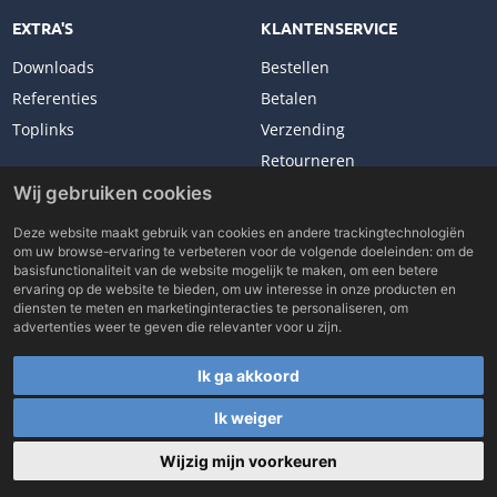
EXTRA'S
KLANTENSERVICE
Downloads
Bestellen
Referenties
Betalen
Toplinks
Verzending
Retourneren
Klachten
Wij gebruiken cookies
Deze website maakt gebruik van cookies en andere trackingtechnologiën
om uw browse-ervaring te verbeteren voor de volgende doeleinden:
om de
basisfunctionaliteit van de website mogelijk te maken
,
om een betere
ervaring op de website te bieden
,
om uw interesse in onze producten en
Copyright © 2026 Lockhard Benelux. All rights reserved.
diensten te meten en marketinginteracties te personaliseren
,
om
Made with
by
BO. Be Original
advertenties weer te geven die relevanter voor u zijn
.
Powered by
BO Creator DXP®
Ik ga akkoord
Word verkooppartner
Rolsteigerlift zelf samenstellen
Toplinks
Cookie
instellingen
Ik weiger
Wijzig mijn voorkeuren
0
0