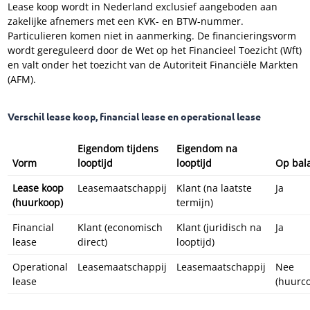
Lease koop wordt in Nederland exclusief aangeboden aan
zakelijke afnemers met een KVK- en BTW-nummer.
Particulieren komen niet in aanmerking. De financieringsvorm
wordt gereguleerd door de Wet op het Financieel Toezicht (Wft)
en valt onder het toezicht van de Autoriteit Financiële Markten
(AFM).
Verschil lease koop, financial lease en operational lease
Eigendom tijdens
Eigendom na
Vorm
looptijd
looptijd
Op bal
Lease koop
Leasemaatschappij
Klant (na laatste
Ja
(huurkoop)
termijn)
Financial
Klant (economisch
Klant (juridisch na
Ja
lease
direct)
looptijd)
Operational
Leasemaatschappij
Leasemaatschappij
Nee
lease
(huurco