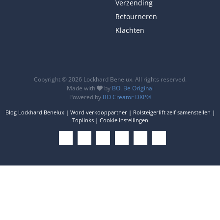
Verzending
Retourneren
Klachten
Copyright © 2026 Lockhard Benelux. All rights reserved.
Made with
by
BO. Be Original
Powered by
BO Creator DXP®
Blog Lockhard Benelux
Word verkooppartner
Rolsteigerlift zelf samenstellen
Toplinks
Cookie instellingen