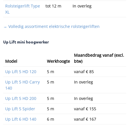
Rolsteigerlift Type
tot 12 m
In overleg
XL
→ Volledig assortiment elektrische rolsteigerliften
Up Lift mini hoogwerker
Maandbedrag vanaf (excl.
Model
Werkhoogte
btw)
Up Lift 5 HD 120
5 m
vanaf € 85
Up Lift 5 HD Carry
5 m
In overleg
140
Up Lift 5 HD 200
5 m
In overleg
Up Lift 5 Spider
5 m
vanaf € 155
Up Lift 6 HD 140
6 m
vanaf € 167