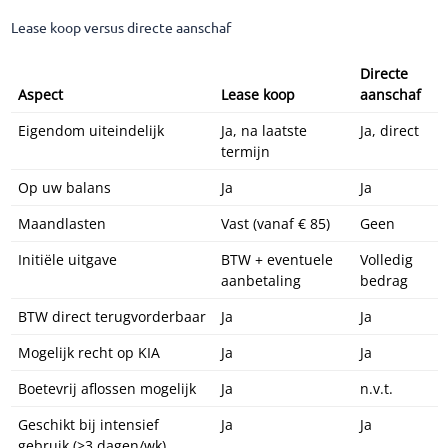
Lease koop versus directe aanschaf
Directe
Aspect
Lease koop
aanschaf
Eigendom uiteindelijk
Ja, na laatste
Ja, direct
termijn
Op uw balans
Ja
Ja
Maandlasten
Vast (vanaf € 85)
Geen
Initiële uitgave
BTW + eventuele
Volledig
aanbetaling
bedrag
BTW direct terugvorderbaar
Ja
Ja
Mogelijk recht op KIA
Ja
Ja
Boetevrij aflossen mogelijk
Ja
n.v.t.
Geschikt bij intensief
Ja
Ja
gebruik (>3 dagen/wk)