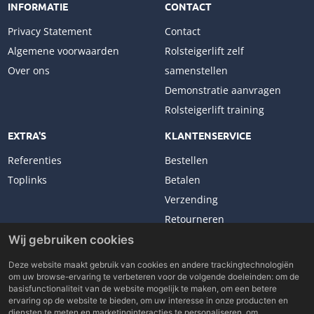
INFORMATIE
CONTACT
Privacy Statement
Contact
Algemene voorwaarden
Rolsteigerlift zelf
Over ons
samenstellen
Demonstratie aanvragen
Rolsteigerlift training
EXTRA'S
KLANTENSERVICE
Referenties
Bestellen
Toplinks
Betalen
Verzending
Retourneren
Klachten
Wij gebruiken cookies
Deze website maakt gebruik van cookies en andere trackingtechnologiën
om uw browse-ervaring te verbeteren voor de volgende doeleinden:
om de
basisfunctionaliteit van de website mogelijk te maken
,
om een betere
ervaring op de website te bieden
,
om uw interesse in onze producten en
Copyright © 2026 Lockhard Benelux. All rights reserved.
diensten te meten en marketinginteracties te personaliseren
,
om