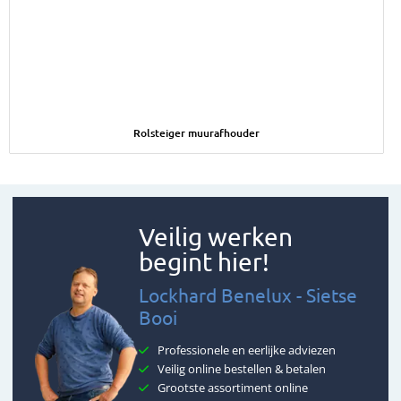
Afbeelding Rolsteiger muurafhouder
Rolsteiger muurafhouder
Veilig werken
begint hier!
Lockhard Benelux - Sietse
Booi
Professionele en eerlijke adviezen
Veilig online bestellen & betalen
Grootste assortiment online