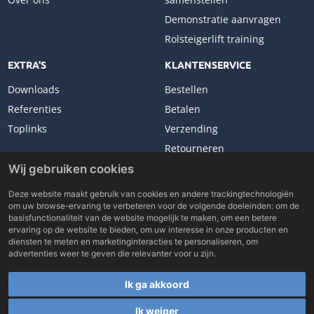
Demonstratie aanvragen
Rolsteigerlift training
EXTRA'S
KLANTENSERVICE
Downloads
Bestellen
Referenties
Betalen
Toplinks
Verzending
Retourneren
Klachten
Wij gebruiken cookies
Deze website maakt gebruik van cookies en andere trackingtechnologiën
om uw browse-ervaring te verbeteren voor de volgende doeleinden:
om de
basisfunctionaliteit van de website mogelijk te maken
,
om een betere
ervaring op de website te bieden
,
om uw interesse in onze producten en
Copyright © 2026 Lockhard Benelux. All rights reserved.
diensten te meten en marketinginteracties te personaliseren
,
om
Made with
by
BO. Be Original
advertenties weer te geven die relevanter voor u zijn
.
Powered by
BO Creator DXP®
Ik ga akkoord
Word verkooppartner
Rolsteigerlift zelf samenstellen
Toplinks
Cookie
instellingen
Ik weiger