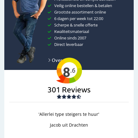
Veilig online bestellen & betalen
Grootste assortiment online
6 dagen per week tot 22:00
Scherpe & snelle offerte
Kwaliteitsmateriaal
Online sinds 2007
Direct leverbaar
Over ons
8
.6
301
Reviews
lei type steigers te huur'
'goed'
Jacob uit Drachten
Wim uit Aalten
Previous
Next