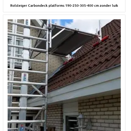
Afbeelding Rolsteiger Carbondeck platforms 190-250-305-400 c
Rolsteiger Carbondeck platforms 190-250-305-400 cm zonder luik