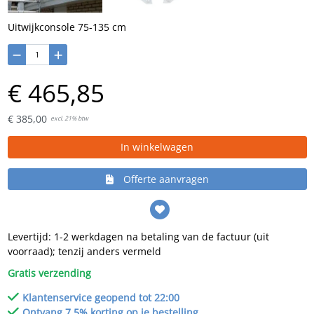
Uitwijkconsole 75-135 cm
€
465,
85
€
385,
00
excl. 21% btw
In winkelwagen
Offerte aanvragen
Levertijd: 1-2 werkdagen na betaling van de factuur (uit
voorraad); tenzij anders vermeld
Gratis verzending
Klantenservice geopend tot 22:00
Ontvang 7.5% korting op je bestelling