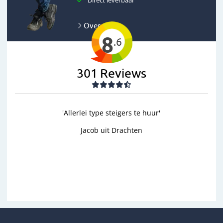
Direct leverbaar
Over ons
8
.6
301
Reviews
Allerlei type steigers te huur'
'goed'
Jacob uit Drachten
Wim uit Aa
Previous
Next