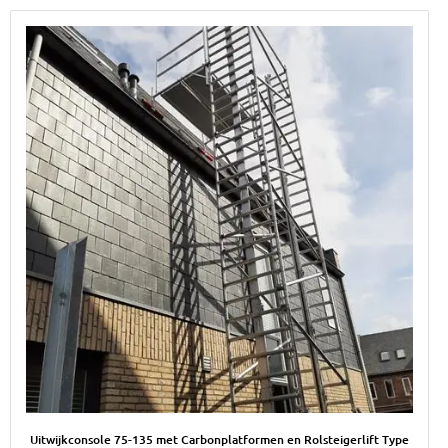
Afbeelding Uitwijkconsole 75-135 met Carbonplatformen en Rols
Uitwijkconsole 75-135 met Carbonplatformen en Rolsteigerlift Type