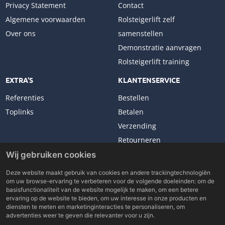
Privacy Statement
Contact
Algemene voorwaarden
Rolsteigerlift zelf
Over ons
samenstellen
Demonstratie aanvragen
Rolsteigerlift training
EXTRA'S
KLANTENSERVICE
Referenties
Bestellen
Toplinks
Betalen
Verzending
Retourneren
Klachten
Wij gebruiken cookies
Deze website maakt gebruik van cookies en andere trackingtechnologiën
om uw browse-ervaring te verbeteren voor de volgende doeleinden:
om de
basisfunctionaliteit van de website mogelijk te maken
,
om een betere
ervaring op de website te bieden
,
om uw interesse in onze producten en
Copyright © 2026 Lockhard Benelux. All rights reserved.
diensten te meten en marketinginteracties te personaliseren
,
om
Made with
by
BO. Be Original
advertenties weer te geven die relevanter voor u zijn
.
Powered by
BO Creator DXP®