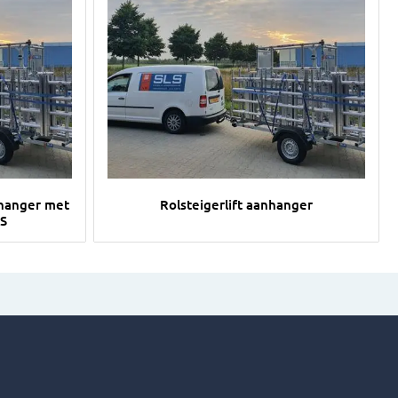
M
sluitbare aanhanger met Rolsteigerlift Type S
Afbeelding Rolsteigerlift aanhanger
nhanger met
Rolsteigerlift aanhanger
 S