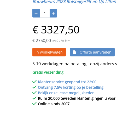
Bouwbeurs 2023 Rolsteigerlift en Up Liften
€
3327,
50
€
2750,
00
excl. 21% btw
In winkelwagen
Offerte aanvragen
5-10 werkdagen na betaling; tenzij anders
Gratis verzending
Klantenservice geopend tot 22:00
Ontvang 7.5% korting op je bestelling
Bekijk onze lease mogelijkheden
Ruim 20.000 tevreden klanten gingen u voor
Online sinds 2007