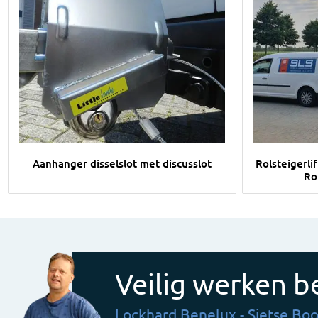
Afbeelding Aanhanger disselslot met discusslot
Afbeelding R
Aanhanger disselslot met discusslot
Rolsteigerli
Ro
Veilig werken be
Lockhard Benelux - Sietse Boo