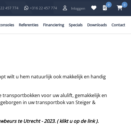
0
0
 22 457 774
+316 22 457 774
Inloggen
consoles
Referenties
Financiering
Specials
Downloads
Contact
koopt wilt u hem natuurlijk ook makkelijk en handig
transportbokken voor uw alulift, gemakkelijk en
g opgeborgen in uw transportbok van Steiger &
urs te Utrecht - 2023. ( klikt u op de link ).