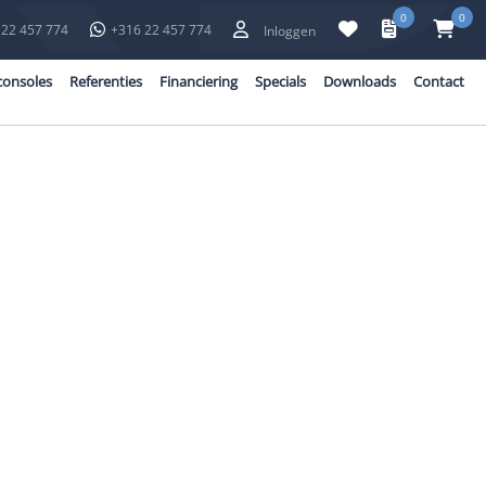
0
0
 22 457 774
+316 22 457 774
Inloggen
consoles
Referenties
Financiering
Specials
Downloads
Contact