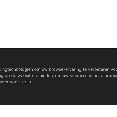
kingtechnologiën om uw browse-ervaring te verbeteren vo
ng op de website te bieden
,
om uw interesse in onze produc
nter voor u zijn
.