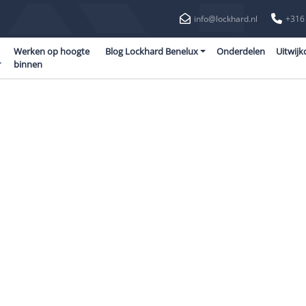
info@lockhard.nl
+316
Werken op hoogte
Blog Lockhard Benelux
Onderdelen
Uitwijk
r
binnen