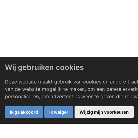
Wij gebruiken cookies
Deze website maakt gebruik van cookies en andere trac
van de website mogelijk te maken
,
om een betere ervari
personaliseren
,
om advertenties weer te geven die releva
Ik ga akkoord
Ik weiger
Wijzig mijn voorkeuren