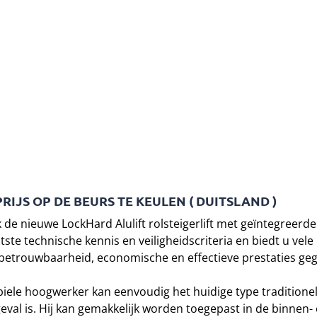
JS OP DE BEURS TE KEULEN ( DUITSLAND )
k de nieuwe LockHard Alulift rolsteigerlift met geïntegree
e technische kennis en veiligheidscriteria en biedt u vele m
trouwbaarheid, economische en effectieve prestaties geg
obiele hoogwerker kan eenvoudig het huidige type tradition
al is. Hij kan gemakkelijk worden toegepast in de binnen- é