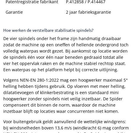
Patentregistratie fabrikant
P.412858 / P.414467
Garantie
2 jaar fabrieksgarantie
Hoe werken de verstelbare stabilisatie spindels?
De vier spindels onder het frame zijn handmatig draaibaar
zodat de machine op een oneffen of hellende ondergrond toch
volledig waterpas wordt gezet. Bij aankomst op locatie worden
de spindels één voor één naar beneden gedraaid totdat alle
vier het oppervlak raken en de machine stabiel rechtop staat.
Een waterpas op het platform helpt bij correcte uitlijning.
Volgens NEN-EN 280-1:2022 mag een hoogwerker maximaal 5°
helling hebben tijdens gebruik. Op vloeren met meer helling,
dilatatievoegen of klinkerbestrating is een standaard mini
hoogwerker zonder spindels niet veilig inzetbaar. De Spider
compenseert dit binnen de norm, waardoor de machine
inzetbaar blijft op locaties waar concurrenten niet komen.
Voor buitengebruik geldt aanvullend de wettelijke windgrens:
bij windsnelheden boven 13,6 m/s (windkracht 6) mag conform