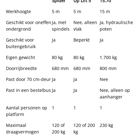
Spider
Up Lift 5
15.70
Werkhoogte
5 m
5 m
15 m
Geschikt voor oneffen
Ja, met
Nee, alleen
Ja, hydraulische
ondergrond
spindels
vlak
poten
Geschikt voor
Ja
Beperkt
Ja
buitengebruik
Eigen gewicht
80 kg
80 kg
1.700 kg
Doorrijbreedte
680 mm
680 mm
800 mm
Past door 70 cm-deur
Ja
Ja
Nee
Past in een bestelbus
Ja
Ja
Nee, alleen op
aanhanger
Aantal personen op
1
1
1
platform
Maximaal
120 of
120 of 200
230 kg
draagvermogen
200 kg
kg