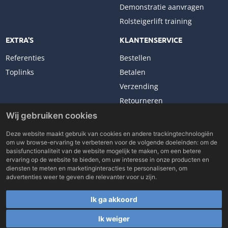
Demonstratie aanvragen
Rolsteigerlift training
EXTRA'S
KLANTENSERVICE
Referenties
Bestellen
Toplinks
Betalen
Verzending
Retourneren
Klachten
Wij gebruiken cookies
Deze website maakt gebruik van cookies en andere trackingtechnologiën
om uw browse-ervaring te verbeteren voor de volgende doeleinden:
om de
basisfunctionaliteit van de website mogelijk te maken
,
om een betere
ervaring op de website te bieden
,
om uw interesse in onze producten en
Copyright © 2026 Lockhard Benelux. All rights reserved.
diensten te meten en marketinginteracties te personaliseren
,
om
Made with
by
BO. Be Original
advertenties weer te geven die relevanter voor u zijn
.
Powered by
BO Creator DXP®
Ik ga akkoord
Word verkooppartner
Rolsteigerlift zelf samenstellen
Toplinks
Cookie
instellingen
Ik weiger