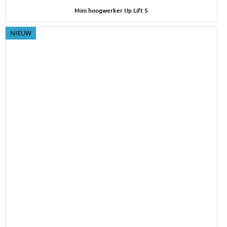
Afbeelding Mini hoogwerker Up Lift 5
Mini hoogwerker Up Lift 5
NIEUW