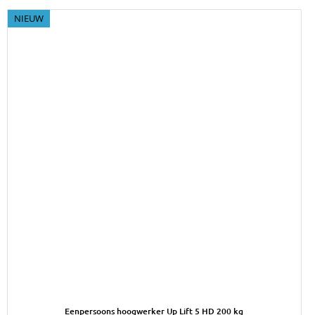
NIEUW
Afbeelding Eenpersoons hoogwerker Up Lift 5 HD 200 kg
Eenpersoons hoogwerker Up Lift 5 HD 200 kg