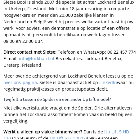
Sietse Booi is sinds 2007 dé specialist achter Lockhard Benelux
in Ureterp, Friesland. Met ruim 18 jaar ervaring in compacte
hoogwerkers en meer dan 20.000 zakelijke klanten in
Nederland en België weet hij precies welke variant past bij uw
werk. Voor advies, een demonstratie op locatie of een offerte
op maat is hij persoonlijk bereikbaar op werkdagen tussen
08:00 en 22:00 uur.
Direct contact met Sietse:
Telefoon en WhatsApp: 06 22 457 774
E-mail:
info@lockhard.nl
Bezoekadres: Lockhard Benelux,
Ureterp, Friesland
Meer over de achtergrond van Lockhard Benelux leest u op de
over ons-pagina
. Sietse is daarnaast actief op
LinkedIn
waar hij
regelmatig praktijkcases en productupdates deelt.
Twijfelt u tussen de Spider en een ander Up Lift model?
Niet elke werksituatie vraagt om de Spider. Drie alternatieven
binnen het Lockhard-assortiment komen vaak in beeld bij een
vergelijking.
Werkt u alleen op vlakke binnenvloer?
Dan is de
Up Lift 5 HD
120
(4.250 euro) of de
Up Lift 5 HD 200
(4.985 euro) een