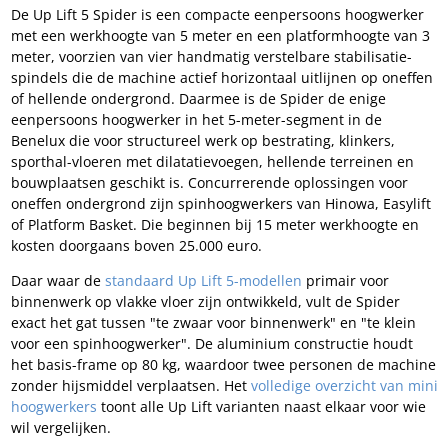
De Up Lift 5 Spider is een compacte eenpersoons hoogwerker
met een werkhoogte van 5 meter en een platformhoogte van 3
meter, voorzien van vier handmatig verstelbare stabilisatie-
spindels die de machine actief horizontaal uitlijnen op oneffen
of hellende ondergrond. Daarmee is de Spider de enige
eenpersoons hoogwerker in het 5-meter-segment in de
Benelux die voor structureel werk op bestrating, klinkers,
sporthal-vloeren met dilatatievoegen, hellende terreinen en
bouwplaatsen geschikt is. Concurrerende oplossingen voor
oneffen ondergrond zijn spinhoogwerkers van Hinowa, Easylift
of Platform Basket. Die beginnen bij 15 meter werkhoogte en
kosten doorgaans boven 25.000 euro.
Daar waar de
standaard Up Lift 5-modellen
primair voor
binnenwerk op vlakke vloer zijn ontwikkeld, vult de Spider
exact het gat tussen "te zwaar voor binnenwerk" en "te klein
voor een spinhoogwerker". De aluminium constructie houdt
het basis-frame op 80 kg, waardoor twee personen de machine
zonder hijsmiddel verplaatsen. Het
volledige overzicht van mini
hoogwerkers
toont alle Up Lift varianten naast elkaar voor wie
wil vergelijken.