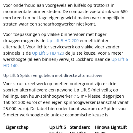
Voor onderhoud aan voorgevels en luifels op trottoirs in
monumentale binnensteden. De compacte voetafdruk van 680
mm breed en het lage eigen gewicht maken werk mogelijk in
straten waar een schaarhoogwerker niet komt.
Voor toepassingen op vlakke binnenvloer met hoger
draagvermogen is de
Up Lift 5 HD 200
een efficiënter
alternatief. Voor lichter servicewerk op vlakke vloer zonder
spindels is de
Up Lift 5 HD 120
de juiste keuze. Voor 6 meter
werkhoogte (alleen binnen) verwijst Lockhard naar de
Up Lift 6
HD 140
.
Up Lift 5 Spider vergeleken met directe alternatieven
Voor structureel werk op oneffen ondergrond zijn er drie
soorten alternatieven: een gewone Up Lift 5 (niet veilig op
helling), een huur-spinhoogwerker (15 m+ klasse, dagprijzen
150 tot 300 euro) of een eigen spinhoogwerker (aanschaf vanaf
25.000 euro). De tabel hieronder toont waarom de Spider voor
5 meter werkhoogte de unieke economische keuze is.
Eigenschap
Up Lift 5
Standaard
Hinowa LightLift