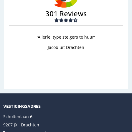
301
Reviews
r'
'goed'
Wim uit Aalten
Previous
Next
VESTIGINGSADRES
Scholtenlaan 6
9207 JX Drachten