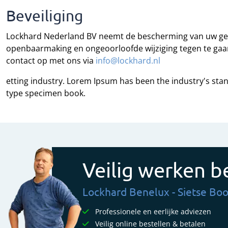
Beveiliging
Lockhard Nederland BV neemt de bescherming van uw geg
openbaarmaking en ongeoorloofde wijziging tegen te gaan. 
contact op met ons via
info@lockhard.nl
etting industry. Lorem Ipsum has been the industry's sta
type specimen book.
Veilig werken be
Lockhard Benelux - Sietse Boo
Professionele en eerlijke adviezen
Veilig online bestellen & betalen