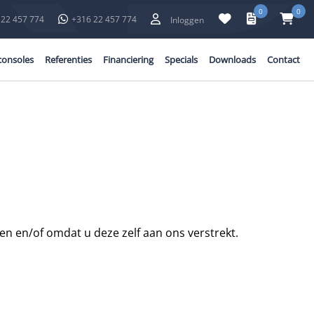
0
0
 22 457 774
+316 22 457 774
Inloggen
consoles
Referenties
Financiering
Specials
Downloads
Contact
n en/of omdat u deze zelf aan ons verstrekt.