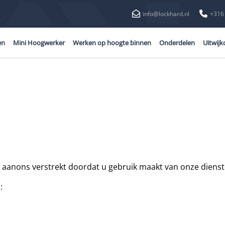
info@lockhard.nl
+316
en
Mini Hoogwerker
Werken op hoogte binnen
Onderdelen
Uitwijk
anons verstrekt doordat u gebruik maakt van onze dienste
: