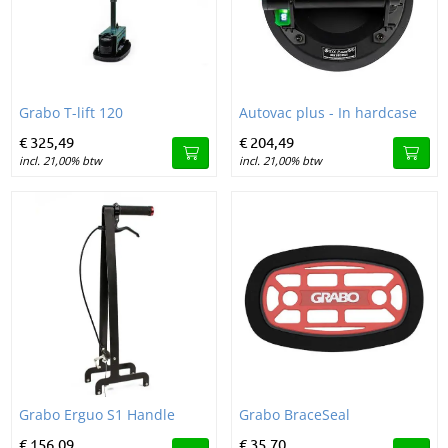
Image Grabo T-lift 120
Image Autovac plus - In hardcas
Grabo T-lift 120
Autovac plus - In hardcase
€
325,
49
€
204,
49
incl. 21,00% btw
incl. 21,00% btw
Image Grabo Erguo S1 Handle
Image Grabo BraceSeal
Grabo Erguo S1 Handle
Grabo BraceSeal
€
156,
09
€
35,
70