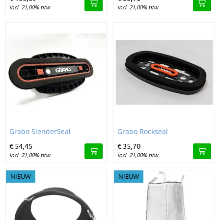
incl. 21,00% btw
incl. 21,00% btw
Image Grabo SlenderSeal
Image Grabo Rockseal
Grabo SlenderSeal
Grabo Rockseal
€
54,
45
€
35,
70
incl. 21,00% btw
incl. 21,00% btw
NIEUW
NIEUW