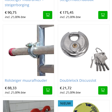
steigerborging
€
90,
75
€
175,
45
incl. 21,00% btw
incl. 21,00% btw
Image Rolsteiger muurafhouder
Image Doublelock Discusslot
Rolsteiger muurafhouder
Doublelock Discusslot
€
88,
33
€
21,
72
incl. 21,00% btw
incl. 21,00% btw
NIEUW