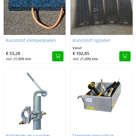
Image Kunststof stempelplaten
Image Kunststof rijplaten
Kunststof stempelplaten
Kunststof rijplaten
Vanaf
€
33,
28
€
102,
85
incl. 21,00% btw
incl. 21,00% btw
Image Rolsteiger muuranker - steigerborging
Image Steigermateriaalbak
Rolsteiger muuranker -
Steigermateriaalbak