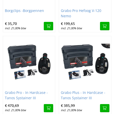
Image Borgclips -Borgpennen
Image Grabo Pro Hefoog V-120
Borgclips -Borgpennen
Grabo Pro Hefoog V-120
Nemo
€
35,
70
€
199,
65
incl. 21,00% btw
incl. 21,00% btw
Image Grabo Pro - In Hardcase - Tanos Systainer III
Image Grabo Plus - In Hardcase -
Grabo Pro - In Hardcase -
Grabo Plus - In Hardcase -
Tanos Systainer III
Tanos Systainer III
€
470,
69
€
385,
99
incl. 21,00% btw
incl. 21,00% btw