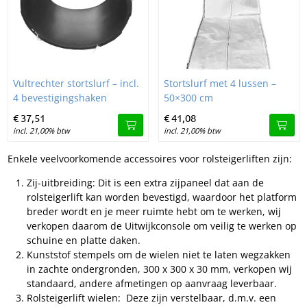
Image Vultrechter stortslurf – incl. 4 bevestigingshaken
Image Stortslurf met 4 lussen –
Vultrechter stortslurf – incl.
Stortslurf met 4 lussen –
4 bevestigingshaken
50×300 cm
€
37,
51
€
41,
08
incl. 21,00% btw
incl. 21,00% btw
Enkele veelvoorkomende accessoires voor rolsteigerliften zijn:
Zij-uitbreiding: Dit is een extra zijpaneel dat aan de
rolsteigerlift kan worden bevestigd, waardoor het platform
breder wordt en je meer ruimte hebt om te werken, wij
verkopen daarom de Uitwijkconsole om veilig te werken op
schuine en platte daken.
Kunststof stempels om de wielen niet te laten wegzakken
in zachte ondergronden, 300 x 300 x 30 mm, verkopen wij
standaard, andere afmetingen op aanvraag leverbaar.
Rolsteigerlift wielen: Deze zijn verstelbaar, d.m.v. een