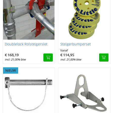
Image Doublelock Rolsteigerslot
Image Steigerbumperset
Doublelock Rolsteigerslot
Steigerbumperset
Vanaf
€
168,
19
€
114,
95
incl. 21,00% btw
incl. 21,00% btw
NIEUW