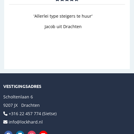
'goed'
Wim uit Aalten
Previous
Next
VESTIGINGSADRES
Scholtenlaan 6
9207 JX Drachten
+316 22 457 774 (Sietse)
info@lockhard.nl