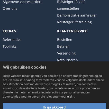
Algemene voorwaarden
Rolsteigerlift zelf
Over ons
samenstellen
Demonstratie aanvragen
Rolsteigerlift training
EXTRA'S
KLANTENSERVICE
Referenties
Bestellen
Toplinks
Betalen
Verzending
Retourneren
Klachten
Wij gebruiken cookies
Deze website maakt gebruik van cookies en andere trackingtechnologiën
om uw browse-ervaring te verbeteren voor de volgende doeleinden:
om de
basisfunctionaliteit van de website mogelijk te maken
,
om een betere
ervaring op de website te bieden
,
om uw interesse in onze producten en
Copyright © 2026 Lockhard Benelux. All rights reserved.
diensten te meten en marketinginteracties te personaliseren
,
om
Made with
by
BO. Be Original
advertenties weer te geven die relevanter voor u zijn
.
Powered by
BO Creator DXP®
Ik ga akkoord
Blog Lockhard Benelux
Word verkooppartner
Rolsteigerlift zelf samenstellen