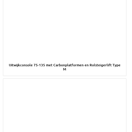
Afbeelding Uitwijkconsole 75-135 met Carbonplatformen en Rol
Uitwijkconsole 75-135 met Carbonplatformen en Rolsteigerlift Type
M