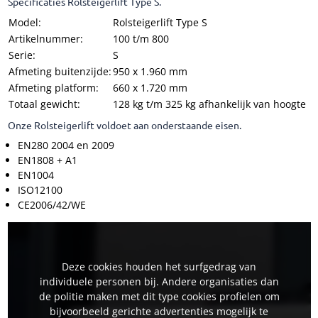
Specificaties Rolsteigerlift Type S.
Model:
Rolsteigerlift Type S
Artikelnummer:
100 t/m 800
Serie:
S
Afmeting buitenzijde:
950 x 1.960 mm
Afmeting platform:
660 x 1.720 mm
Totaal gewicht:
128 kg t/m 325 kg afhankelijk van hoogte
Onze Rolsteigerlift voldoet aan onderstaande eisen.
EN280 2004 en 2009
EN1808 + A1
EN1004
ISO12100
CE2006/42/WE
Deze cookies houden het surfgedrag van
individuele personen bij. Andere organisaties dan
de politie maken met dit type cookies profielen om
bijvoorbeeld gerichte advertenties mogelijk te