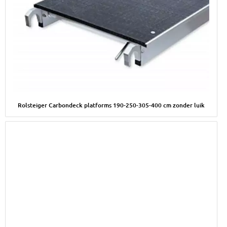
Afbeelding Rolsteiger Carbondeck platforms 190-250-305-400 c
Rolsteiger Carbondeck platforms 190-250-305-400 cm zonder luik