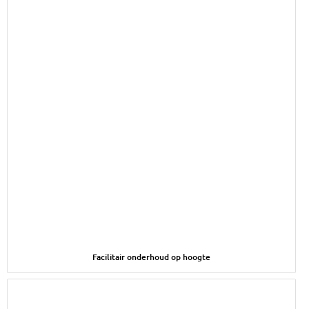
Afbeelding Facilitair onderhoud op hoogte
Facilitair onderhoud op hoogte