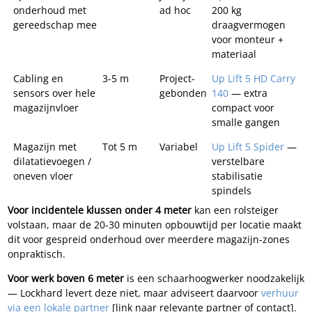
onderhoud met
ad hoc
200 kg
gereedschap mee
draagvermogen
voor monteur +
materiaal
Cabling en
3-5 m
Project-
Up Lift 5 HD Carry
sensors over hele
gebonden
140
— extra
magazijnvloer
compact voor
smalle gangen
Magazijn met
Tot 5 m
Variabel
Up Lift 5 Spider
—
dilatatievoegen /
verstelbare
oneven vloer
stabilisatie
spindels
Voor incidentele klussen onder 4 meter
kan een rolsteiger
volstaan, maar de 20-30 minuten opbouwtijd per locatie maakt
dit voor gespreid onderhoud over meerdere magazijn-zones
onpraktisch.
Voor werk boven 6 meter
is een schaarhoogwerker noodzakelijk
— Lockhard levert deze niet, maar adviseert daarvoor
verhuur
via een lokale partner
[link naar relevante partner of contact].