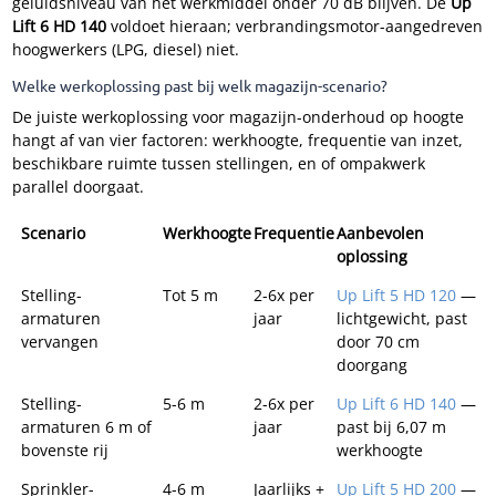
geluidsniveau van het werkmiddel onder 70 dB blijven. De
Up
Lift 6 HD 140
voldoet hieraan; verbrandingsmotor-aangedreven
hoogwerkers (LPG, diesel) niet.
Welke werkoplossing past bij welk magazijn-scenario?
De juiste werkoplossing voor magazijn-onderhoud op hoogte
hangt af van vier factoren: werkhoogte, frequentie van inzet,
beschikbare ruimte tussen stellingen, en of ompakwerk
parallel doorgaat.
Scenario
Werkhoogte
Frequentie
Aanbevolen
oplossing
Stelling-
Tot 5 m
2-6x per
Up Lift 5 HD 120
—
armaturen
jaar
lichtgewicht, past
vervangen
door 70 cm
doorgang
Stelling-
5-6 m
2-6x per
Up Lift 6 HD 140
—
armaturen 6 m of
jaar
past bij 6,07 m
bovenste rij
werkhoogte
Sprinkler-
4-6 m
Jaarlijks +
Up Lift 5 HD 200
—