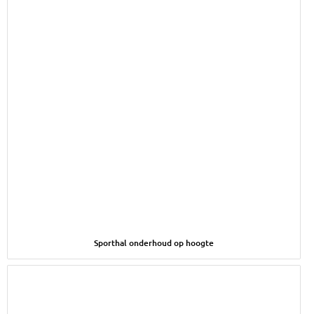
Afbeelding Sporthal onderhoud op hoogte
Sporthal onderhoud op hoogte