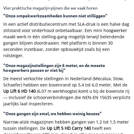
Vier praktische magazijn-pijnen die we vaak horen
"Onze ompakwerkzaamheden kunnen niet stilliggen"
In een actief distributiecentrum met SLA-druk is een halve dag
stilstand voor onderhoud onbetaalbaar. Een mini hoogwerker
maakt werk in één stelling-gang mogelijk terwijl belendende
gangen blijven doordraaien. Het platform is binnen 30
seconden inzetbaar, zonder opbouwtijd zoals bij een
rolsteiger.
"Onze magazijnstellingen zijn 6 meter, en de meeste
hoogwerkers passen er niet bij"
De meest verkochte stellingen in Nederland (Mecalux, Stow,
Schaefer) hebben een bovenrand op 5,4 tot 6,0 meter. Met de
Up Lift 6 HD 140
(6,07 m werkhoogte) komt u bij de bovenste rij
— inclusief de schoorverbindingen die NEN-EN 15635 verplicht
jaarlijks laat inspecteren.
"Onze gangen zijn smal, we hebben weinig keuzes"
Narrow-aisle magazijnen hebben gangen van 1,2 tot 1,5 meter
tussen stellingen. De
Up Lift 5 HD Carry 140
heeft een