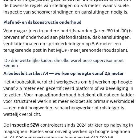
de bovenste regels van stellingen op 5-6 meter, waar visuele
inspectie van schoorverbindingen en aansluitingen nodig is.
Plafond- en dakconstructie onderhoud
Voor magazijnen in oudere bedrijfspanden (jaren '80 tot '00) is
preventief onderhoud aan plafondisolatie, dak-aansluitingen,
ventilatiekanalen en sprinklerleidingen op 5-6 meter een
terugkerende post in het MJOP (meerjarenonderhoudsplan).
De drie wettelijke kaders die elke warehouse supervisor moet
kennen
Arbobesluit artikel 7.4 — werken op hoogte vanaf 2,5 meter
Het Arbobesluit verplicht werkgevers om bij werken op hoogte
vanaf 2,5 meter een gecertificeerd platform of valbeveiliging in
te zetten. Voor magazijnonderhoud betekent dit dat een ladder
voor structureel werk niet meer voldoet als primair werkmiddel
— een mini hoogwerker, schaarhoogwerker of rolsteiger is
wettelijk verplicht.
De
Inspectie SZW
controleert sinds 2024 strikter op naleving in
magazijnen. Boetes voor onveilig werken op hoogte beginnen
bij €1.500 per overtreding en lopen op tot €13.500 bij