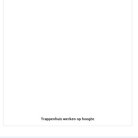
Afbeelding Trappenhuis werken op hoogte
Trappenhuis werken op hoogte