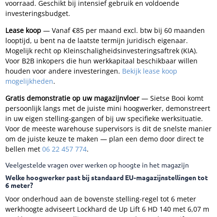
voorraad. Geschikt bij intensief gebruik en voldoende
investeringsbudget.
Lease koop
— Vanaf €85 per maand excl. btw bij 60 maanden
looptijd, u bent na de laatste termijn juridisch eigenaar.
Mogelijk recht op Kleinschaligheidsinvesteringsaftrek (KIA).
Voor B2B inkopers die hun werkkapitaal beschikbaar willen
houden voor andere investeringen.
Bekijk lease koop
mogelijkheden
.
Gratis demonstratie op uw magazijnvloer
— Sietse Booi komt
persoonlijk langs met de juiste mini hoogwerker, demonstreert
in uw eigen stelling-gangen of bij uw specifieke werksituatie.
Voor de meeste warehouse supervisors is dit de snelste manier
om de juiste keuze te maken — plan een demo door direct te
bellen met
06 22 457 774
.
Veelgestelde vragen over werken op hoogte in het magazijn
Welke hoogwerker past bij standaard EU-magazijnstellingen tot
6 meter?
Voor onderhoud aan de bovenste stelling-regel tot 6 meter
werkhoogte adviseert Lockhard de Up Lift 6 HD 140 met 6,07 m