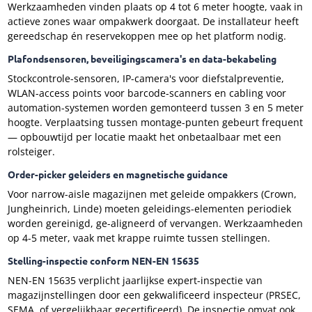
Werkzaamheden vinden plaats op 4 tot 6 meter hoogte, vaak in
actieve zones waar ompakwerk doorgaat. De installateur heeft
gereedschap én reservekoppen mee op het platform nodig.
Plafondsensoren, beveiligingscamera's en data-bekabeling
Stockcontrole-sensoren, IP-camera's voor diefstalpreventie,
WLAN-access points voor barcode-scanners en cabling voor
automation-systemen worden gemonteerd tussen 3 en 5 meter
hoogte. Verplaatsing tussen montage-punten gebeurt frequent
— opbouwtijd per locatie maakt het onbetaalbaar met een
rolsteiger.
Order-picker geleiders en magnetische guidance
Voor narrow-aisle magazijnen met geleide ompakkers (Crown,
Jungheinrich, Linde) moeten geleidings-elementen periodiek
worden gereinigd, ge-aligneerd of vervangen. Werkzaamheden
op 4-5 meter, vaak met krappe ruimte tussen stellingen.
Stelling-inspectie conform NEN-EN 15635
NEN-EN 15635 verplicht jaarlijkse expert-inspectie van
magazijnstellingen door een gekwalificeerd inspecteur (PRSEC,
SEMA, of vergelijkbaar gecertificeerd). De inspectie omvat ook