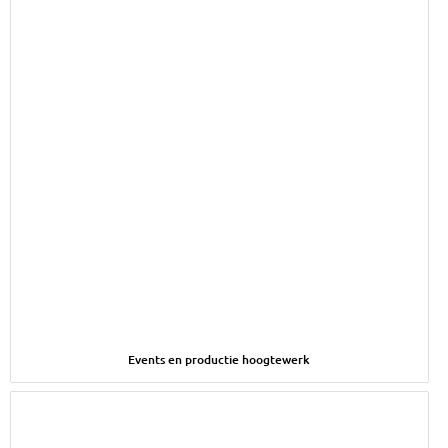
Afbeelding Events en productie hoogtewerk
Events en productie hoogtewerk