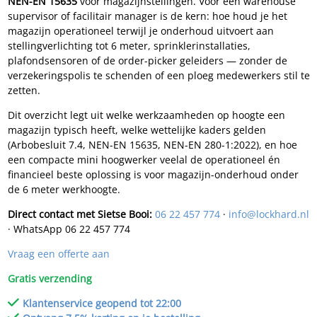
NEN-EN 15635
voor magazijnstellingen. Voor een warehouse
supervisor of facilitair manager is de kern: hoe houd je het
magazijn operationeel terwijl je onderhoud uitvoert aan
stellingverlichting tot 6 meter, sprinklerinstallaties,
plafondsensoren of de order-picker geleiders — zonder de
verzekeringspolis te schenden of een ploeg medewerkers stil te
zetten.
Dit overzicht legt uit welke werkzaamheden op hoogte een
magazijn typisch heeft, welke wettelijke kaders gelden
(Arbobesluit 7.4, NEN-EN 15635, NEN-EN 280-1:2022), en hoe
een compacte mini hoogwerker veelal de operationeel én
financieel beste oplossing is voor magazijn-onderhoud onder
de 6 meter werkhoogte.
Direct contact met Sietse Booi:
06 22 457 774
·
info@lockhard.nl
· WhatsApp 06 22 457 774
Vraag een offerte aan
Gratis verzending
Klantenservice geopend tot 22:00