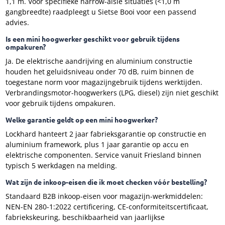
1,1 m. Voor specifieke narrow-aisle situaties (<1,0 m
gangbreedte) raadpleegt u Sietse Booi voor een passend
advies.
Is een mini hoogwerker geschikt voor gebruik tijdens
ompakuren?
Ja. De elektrische aandrijving en aluminium constructie
houden het geluidsniveau onder 70 dB, ruim binnen de
toegestane norm voor magazijngebruik tijdens werktijden.
Verbrandingsmotor-hoogwerkers (LPG, diesel) zijn niet geschikt
voor gebruik tijdens ompakuren.
Welke garantie geldt op een mini hoogwerker?
Lockhard hanteert 2 jaar fabrieksgarantie op constructie en
aluminium framework, plus 1 jaar garantie op accu en
elektrische componenten. Service vanuit Friesland binnen
typisch 5 werkdagen na melding.
Wat zijn de inkoop-eisen die ik moet checken vóór bestelling?
Standaard B2B inkoop-eisen voor magazijn-werkmiddelen:
NEN-EN 280-1:2022 certificering, CE-conformiteitscertificaat,
fabriekskeuring, beschikbaarheid van jaarlijkse