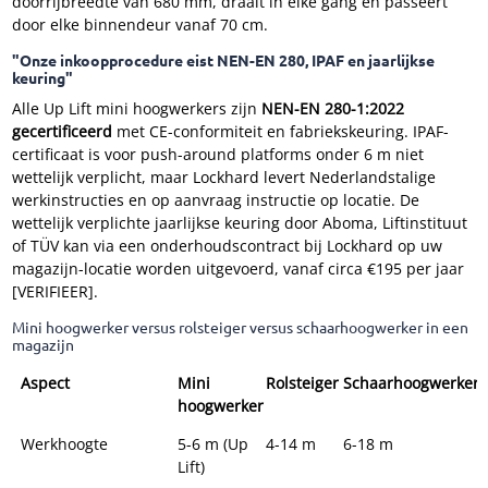
doorrijbreedte van 680 mm, draait in elke gang en passeert
door elke binnendeur vanaf 70 cm.
"Onze inkoopprocedure eist NEN-EN 280, IPAF en jaarlijkse
keuring"
Alle Up Lift mini hoogwerkers zijn
NEN-EN 280-1:2022
gecertificeerd
met CE-conformiteit en fabriekskeuring. IPAF-
certificaat is voor push-around platforms onder 6 m niet
wettelijk verplicht, maar Lockhard levert Nederlandstalige
werkinstructies en op aanvraag instructie op locatie. De
wettelijk verplichte jaarlijkse keuring door Aboma, Liftinstituut
of TÜV kan via een onderhoudscontract bij Lockhard op uw
magazijn-locatie worden uitgevoerd, vanaf circa €195 per jaar
[VERIFIEER].
Mini hoogwerker versus rolsteiger versus schaarhoogwerker in een
magazijn
Aspect
Mini
Rolsteiger
Schaarhoogwerker
hoogwerker
Werkhoogte
5-6 m (Up
4-14 m
6-18 m
Lift)