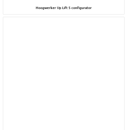
Afbeelding Hoogwerker Up Lift 5 configurator
Hoogwerker Up Lift 5 configurator