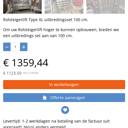
Rolsteigerlift Type XL uitbredingsset 100 cm.
Om uw Rolsteigerlift hoger te kunnen opbouwen, bieden we
een uitbredings set aan van 100 cm.
€
1359,
44
€
1123,
50
excl. 21% btw
In winkelwagen
Offerte aanvragen
Levertijd: 1-2 werkdagen na betaling van de factuur (uit
voorraad); tenzij anders vermeld