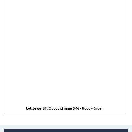
Afbeelding Rolsteigerlift Opbouwframe S-M - Rood - Groen
Rolsteigerlift Opbouwframe S-M - Rood - Groen