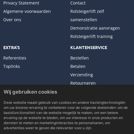
Privacy Statement
Contact
Algemene voorwaarden
Rolsteigerlift zelf
Over ons
samenstellen
Demonstratie aanvragen
Rolsteigerlift training
EXTRA'S
KLANTENSERVICE
Referenties
Bestellen
Toplinks
Betalen
Verzending
Retourneren
Klachten
Wij gebruiken cookies
Deze website maakt gebruik van cookies en andere trackingtechnologiën
om uw browse-ervaring te verbeteren voor de volgende doeleinden:
om de
basisfunctionaliteit van de website mogelijk te maken
,
om een betere
ervaring op de website te bieden
,
om uw interesse in onze producten en
Copyright © 2026 Lockhard Benelux. All rights reserved.
diensten te meten en marketinginteracties te personaliseren
,
om
Made with
by
BO. Be Original
advertenties weer te geven die relevanter voor u zijn
.
Powered by
BO Creator DXP®