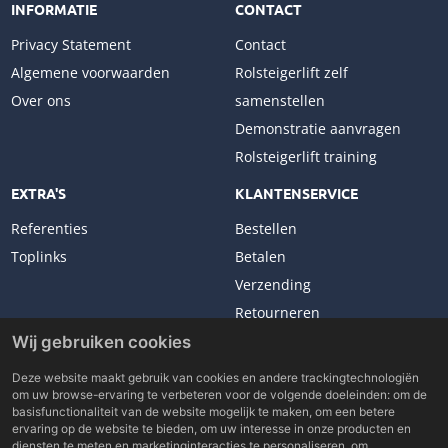
INFORMATIE
CONTACT
Privacy Statement
Contact
Algemene voorwaarden
Rolsteigerlift zelf
Over ons
samenstellen
Demonstratie aanvragen
Rolsteigerlift training
EXTRA'S
KLANTENSERVICE
Referenties
Bestellen
Toplinks
Betalen
Verzending
Retourneren
Klachten
Wij gebruiken cookies
Deze website maakt gebruik van cookies en andere trackingtechnologiën
om uw browse-ervaring te verbeteren voor de volgende doeleinden:
om de
basisfunctionaliteit van de website mogelijk te maken
,
om een betere
ervaring op de website te bieden
,
om uw interesse in onze producten en
Copyright © 2026 Lockhard Benelux. All rights reserved.
diensten te meten en marketinginteracties te personaliseren
,
om