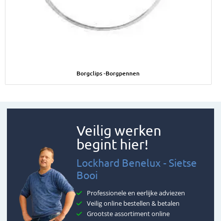
Afbeelding Borgclips -Borgpennen
Borgclips -Borgpennen
Veilig werken
begint hier!
Lockhard Benelux - Sietse
Booi
Professionele en eerlijke adviezen
Veilig online bestellen & betalen
Grootste assortiment online