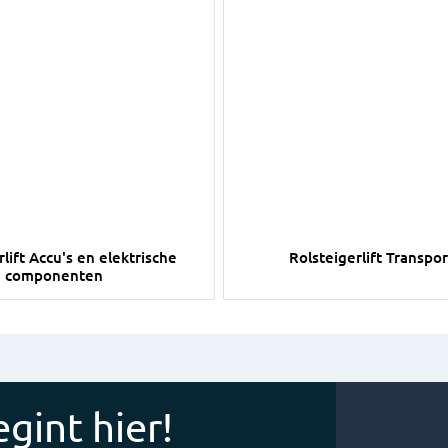
oen
olsteigerlift Accu's en elektrische componenten
Afbeelding Rolsteigerlift T
lift Accu's en elektrische
Rolsteigerlift Transpo
componenten
gint hier!