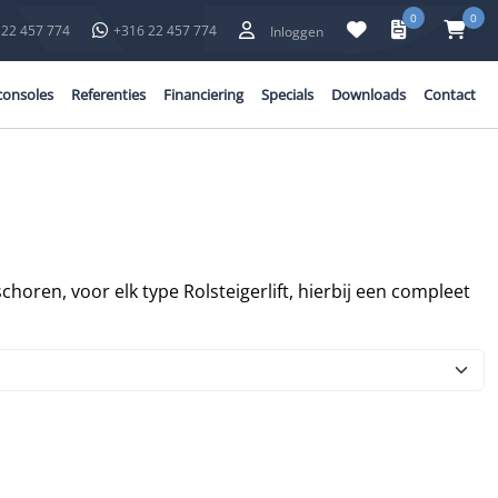
0
0
 22 457 774
+316 22 457 774
Inloggen
consoles
Referenties
Financiering
Specials
Downloads
Contact
choren, voor elk type Rolsteigerlift, hierbij een compleet