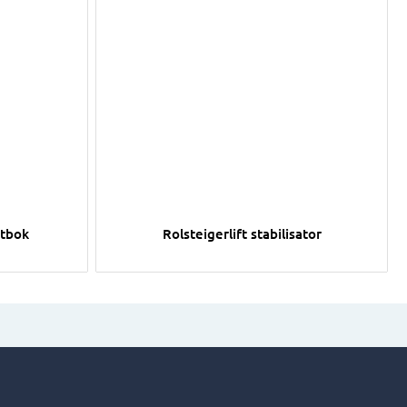
ransportbok
Afbeelding Rolsteigerlift stabilisator
rtbok
Rolsteigerlift stabilisator