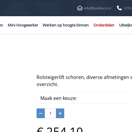
info@lockhard.nl
+316
en
Mini Hoogwerker
Werken op hoogte binnen
Onderdelen
Uitwijk
Rolsteigerlift schoren, diverse afmetingen s
overzicht.
€
254,
10